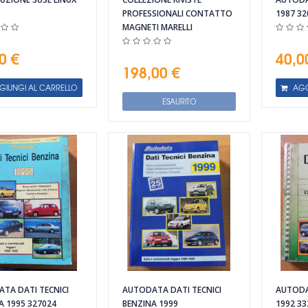
PROFESSIONALI CONTATTO
1987 32
MAGNETI MARELLI
0 €
40,0
198,00 €
GIUNGI AL CARRELLO
AGG
ESAURITO
TA DATI TECNICI
AUTODATA DATI TECNICI
AUTODA
A 1995 327024
BENZINA 1999
1992 33