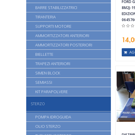
FORD G
BARRE STABILIZZATRICI
8M2J-1
EDIZIO
TIRANTERIA
064576
SUPPORTI MOTORE
AMMORTIZZATORI ANTERIORI
14,0
AMMORTIZZATORI POSTERIORI
AG
BIELLETTE
TRAPEZI ANTERIORI
SIMEN BLOCK
SEMIASSI
KIT PARAPOLVERE
STERZO
POMPA IDROGUIDA
Vista rapida
Vista rapida
OLIO STERZO
DISTRI