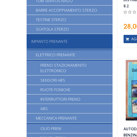
TUBI SERVOSTERZO
8.2
BARRE ACCOPPIAMENTO STERZO
TESTINE STERZO
28,0
SCATOLA STERZO
AG
IMPIANTO FRENANTE
ELETTRICO FRENANTE
FRENO STAZIONAMENTO
ELETTRONICO
SENSORI ABS
RUOTE FONICHE
INTERRUTTORI FRENO
ABS
Vista rapida
Vista rapida
MECCANICA FRENANTE
OLIO FRENI
AUTODA
BENZIN