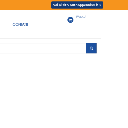
Vai al sito AutoAppennino.it »
(Vuoto)
Carrello
CONTATTI