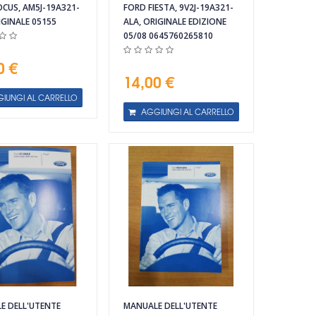
CUS, AM5J-19A321-
FORD FIESTA, 9V2J-19A321-
IGINALE 05155
ALA, ORIGINALE EDIZIONE
05/08 0645760265810
0 €
14,00 €
IUNGI AL CARRELLO
AGGIUNGI AL CARRELLO
E DELL'UTENTE
MANUALE DELL'UTENTE