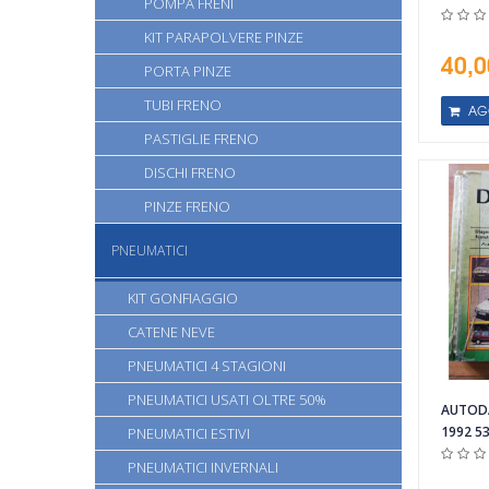
POMPA FRENI
KIT PARAPOLVERE PINZE
40,0
PORTA PINZE
TUBI FRENO
AG
PASTIGLIE FRENO
DISCHI FRENO
PINZE FRENO
PNEUMATICI
KIT GONFIAGGIO
CATENE NEVE
PNEUMATICI 4 STAGIONI
Vista rapida
PNEUMATICI USATI OLTRE 50%
AUTODA
1992 5
PNEUMATICI ESTIVI
PNEUMATICI INVERNALI