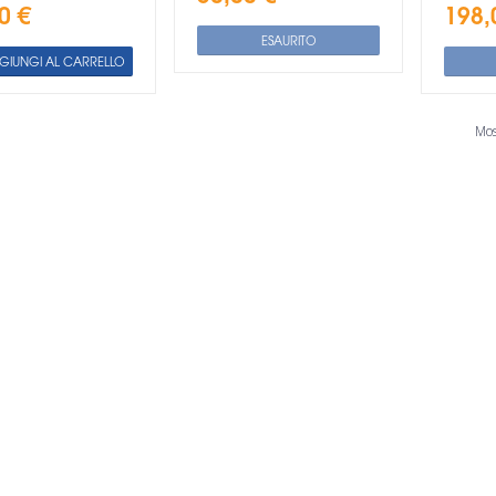
0 €
198,
ESAURITO
GIUNGI AL CARRELLO
Mos