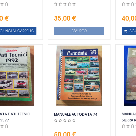
0 €
35,00 €
40,0
GIUNGI AL CARRELLO
ESAURITO
AGG
TA DATI TECNICI
MANUAL
MANUALE AUTODATA 74
39977
SIERRA
50,00 €