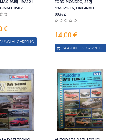
MAX, 9M5J-19A321-
FORD MONDEO, 8S7J-
IGINALE 05029
19A321-LA, ORIGINALE
00362
0 €
14,00 €
IUNGI AL CARRELLO
AGGIUNGI AL CARRELLO
TA DATI TECNICI
AUTODATA DATI TECNICI