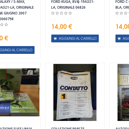
ALAXY / S-MAX,
FORD KUGA, 8V4J-19A321-
FORD C-
9A321-LA, ORIGINALE
LA, ORIGINALE 06826
BLA, OR
NE GIUGNO 2007
0060798
14,00 €
14,0
0 €
AGGIUNGI AL CARRELLO
AGG
GIUNGI AL CARRELLO
BUZIONE SUSE LINUX
COLLEZIONE RIVISTE
AUTODA