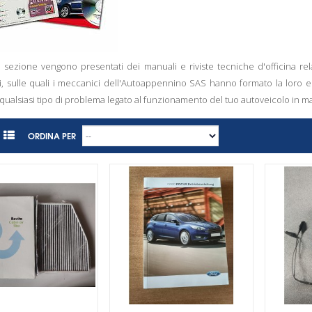
 sezione vengono presentati dei manuali e riviste tecniche d'officina rel
li, sulle quali i meccanici dell'Autoappennino SAS hanno formato la loro 
 qualsiasi tipo di problema legato al funzionamento del tuo autoveicolo in m
ORDINA PER