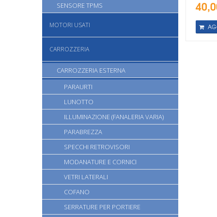
40,0
SENSORE TPMS
MOTORI USATI
AG
CARROZZERIA
CARROZZERIA ESTERNA
PARAURTI
LUNOTTO
ILLUMINAZIONE (FANALERIA VARIA)
PARABREZZA
SPECCHI RETROVISORI
MODANATURE E CORNICI
VETRI LATERALI
COFANO
SERRATURE PER PORTIERE