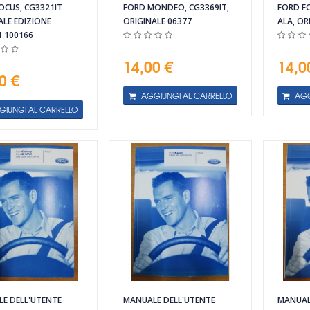
OCUS, CG3321IT
FORD MONDEO, CG3369IT,
FORD FO
ALE EDIZIONE
ORIGINALE 06377
ALA, OR
1 100166
14,00 €
14,0
0 €
AGGIUNGI AL CARRELLO
AGG
GIUNGI AL CARRELLO
E DELL'UTENTE
MANUALE DELL'UTENTE
MANUAL