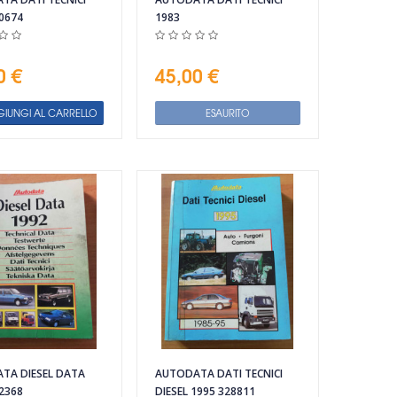
0674
1983
0 €
45,00 €
IUNGI AL CARRELLO
ESAURITO
TA DIESEL DATA
AUTODATA DATI TECNICI
2368
DIESEL 1995 328811