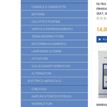
FILTRO
CANDELE E CANDELETTE
FRH004
SEAT, 
BATTERIE
CALOTTE E PUNTINE
14,0
VENTOLE RAFFREDDAMENTO
TERMOINTERRUTTORE
AG
MOTORINI AVVIAMENTO
LAMPADINE ESTERNE
ATTUATORI
GALLEGGIANTI SERBATOIO
ALTERNATORI
ELETTRICO ABITACOLO
CABLAGGI
Vista rapida
Vista rapida
AMPLIFICATORI DI POTENZA
INTERRUTTORI
MANUAL