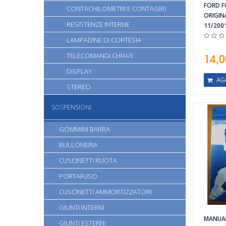
FORD F
CONTACHILOMETRI E CONTAGIRI
ORIGIN
RESISTENZE INTERNE
11/200
LAMPADINE DI CORTESIA
14,0
TELECOMANDI CHIAVE
DISPLAY
AG
STEREO
SOSPENSIONI
GOMMINI BARRA
BULLONERIA
CUSCINETTI RUOTA
PORTAFUSO
CUSCINETTI AMMORTIZZATORI
Vista rapida
Vista rapida
GIUNTI INTERNI
MANUAL
GIUNTI ESTERNI