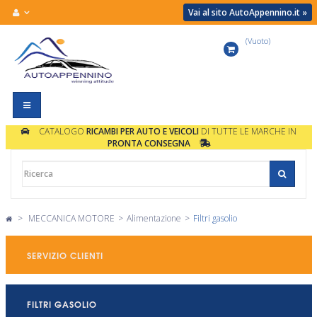
Vai al sito AutoAppennino.it »
(Vuoto)
Carrello
Navigazione
Toggle
CATALOGO
RICAMBI PER AUTO E VEICOLI
DI TUTTE LE MARCHE IN
PRONTA CONSEGNA
>
MECCANICA MOTORE
>
Alimentazione
>
Filtri gasolio
SERVIZIO CLIENTI
FILTRI GASOLIO