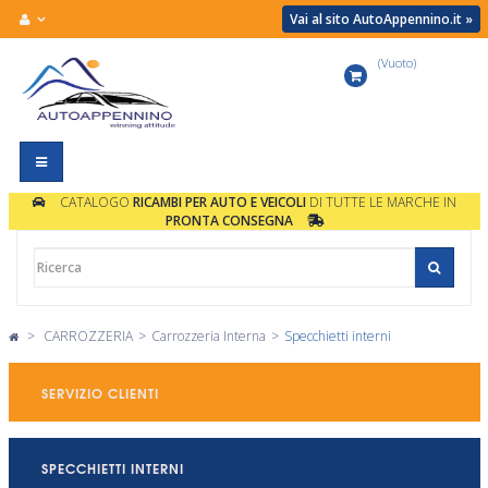
Vai al sito AutoAppennino.it »
(Vuoto)
Carrello
Navigazione
Toggle
CATALOGO
RICAMBI PER AUTO E VEICOLI
DI TUTTE LE MARCHE IN
PRONTA CONSEGNA
>
CARROZZERIA
>
Carrozzeria Interna
>
Specchietti interni
SERVIZIO CLIENTI
SPECCHIETTI INTERNI