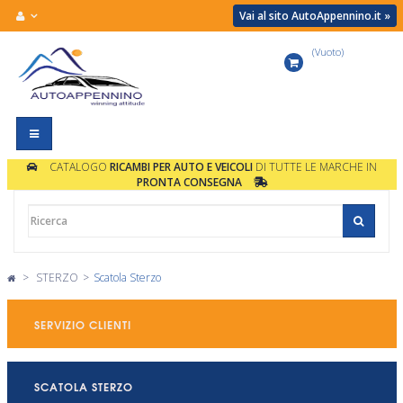
Vai al sito AutoAppennino.it »
(Vuoto)
Carrello
Navigazione
Toggle
CATALOGO
RICAMBI PER AUTO E VEICOLI
DI TUTTE LE MARCHE IN
PRONTA CONSEGNA
>
STERZO
>
Scatola Sterzo
SERVIZIO CLIENTI
SCATOLA STERZO