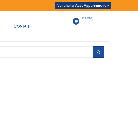
Vai al sito AutoAppennino.it »
(Vuoto)
Carrello
CONTATTI