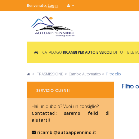
Benvenuto,
Login
CATALOGO
RICAMBI PER AUTO E VEICOLI
DI TUTTE LE 
>
TRASMISSIONE
>
Cambio Automatico
>
Filtro olio
Filtro o
SERVIZIO CLIENTI
Hai un dubbio? Vuoi un consiglio?
Contattaci: saremo felici di
aiutarti!
ricambi@autoappennino.it