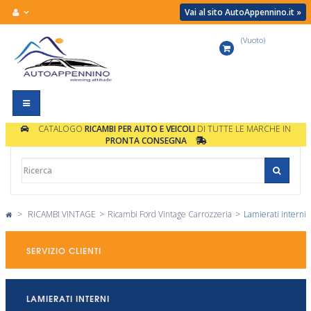
Vai al sito AutoAppennino.it »
(Vuoto)
Carrello
Navigazione
Toggle
CATALOGO
RICAMBI PER AUTO E VEICOLI
DI TUTTE LE MARCHE IN
PRONTA CONSEGNA
>
RICAMBI VINTAGE
>
Ricambi Ford Vintage Carrozzeria
>
Lamierati interni
SERVIZIO CLIENTI
LAMIERATI INTERNI