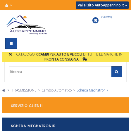
Vai al sito AutoAppennino.it »
(Vuoto)
Carrello
Navigazione
Toggle
CATALOGO
RICAMBI PER AUTO E VEICOLI
DI TUTTE LE MARCHE IN
PRONTA CONSEGNA
>
TRASMISSIONE
>
Cambio Automatico
>
Scheda Mechatronik
SERVIZIO CLIENTI
SCHEDA MECHATRONIK