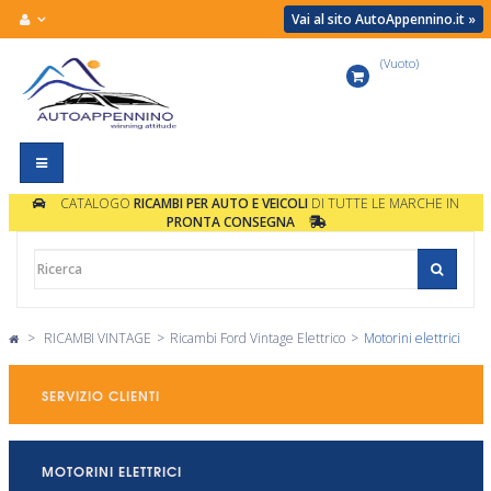
Vai al sito AutoAppennino.it »
(Vuoto)
Carrello
Navigazione
Toggle
CATALOGO
RICAMBI PER AUTO E VEICOLI
DI TUTTE LE MARCHE IN
PRONTA CONSEGNA
>
RICAMBI VINTAGE
>
Ricambi Ford Vintage Elettrico
>
Motorini elettrici
SERVIZIO CLIENTI
MOTORINI ELETTRICI