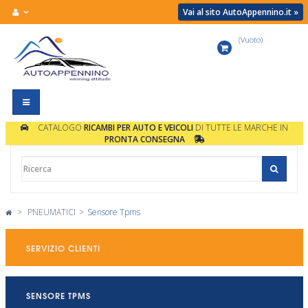
Vai al sito AutoAppennino.it »
(Vuoto)
Carrello
Navigazione
Toggle
CATALOGO
RICAMBI PER AUTO E VEICOLI
DI TUTTE LE MARCHE IN
PRONTA CONSEGNA
>
PNEUMATICI
>
Sensore Tpms
SERVIZIO CLIENTI
SENSORE TPMS