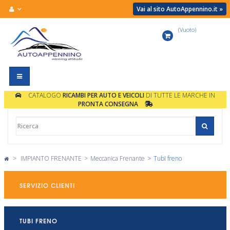
Vai al sito AutoAppennino.it »
(Vuoto)
Carrello
Navigazione
Toggle
CATALOGO
RICAMBI PER AUTO E VEICOLI
DI TUTTE LE MARCHE IN
PRONTA CONSEGNA
>
IMPIANTO FRENANTE
>
Meccanica Frenante
>
Tubi freno
SERVIZIO CLIENTI
TUBI FRENO