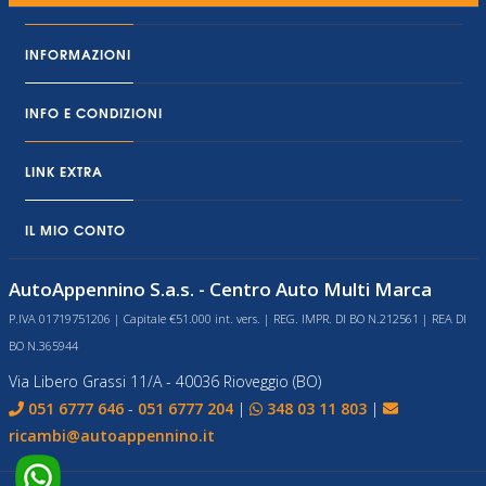
INFORMAZIONI
INFO E CONDIZIONI
LINK EXTRA
IL MIO CONTO
AutoAppennino S.a.s. - Centro Auto Multi Marca
P.IVA 01719751206 | Capitale €51.000 int. vers. | REG. IMPR. DI BO N.212561 | REA DI
BO N.365944
Via Libero Grassi 11/A - 40036 Rioveggio (BO)
051 6777 646
-
051 6777 204
|
348 03 11 803
|
ricambi@autoappennino.it