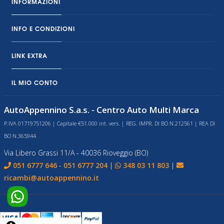
INFORMAZIONI
INFO E CONDIZIONI
LINK EXTRA
IL MIO CONTO
AutoAppennino S.a.s. - Centro Auto Multi Marca
P.IVA 01719751206 | Capitale €51.000 int. vers. | REG. IMPR. DI BO N.212561 | REA DI
BO N.365944
Via Libero Grassi 11/A - 40036 Rioveggio (BO)
051 6777 646
-
051 6777 204
|
348 03 11 803
|
ricambi@autoappennino.it