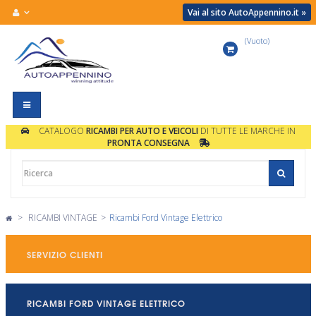
Vai al sito AutoAppennino.it »
(Vuoto)
Carrello
Navigazione
Toggle
CATALOGO
RICAMBI PER AUTO E VEICOLI
DI TUTTE LE MARCHE IN
PRONTA CONSEGNA
>
RICAMBI VINTAGE
>
Ricambi Ford Vintage Elettrico
SERVIZIO CLIENTI
RICAMBI FORD VINTAGE ELETTRICO