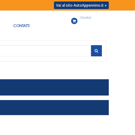
Vai al sito AutoAppennino.it »
(Vuoto)
Carrello
CONTATTI