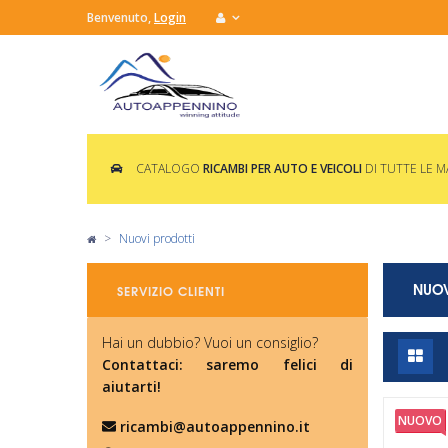
Benvenuto,
Login
CATALOGO
RICAMBI PER AUTO E VEICOLI
DI TUTTE LE 
>
Nuovi prodotti
NUOV
SERVIZIO CLIENTI
Hai un dubbio? Vuoi un consiglio?
Contattaci: saremo felici di
aiutarti!
NUOVO
ricambi@autoappennino.it