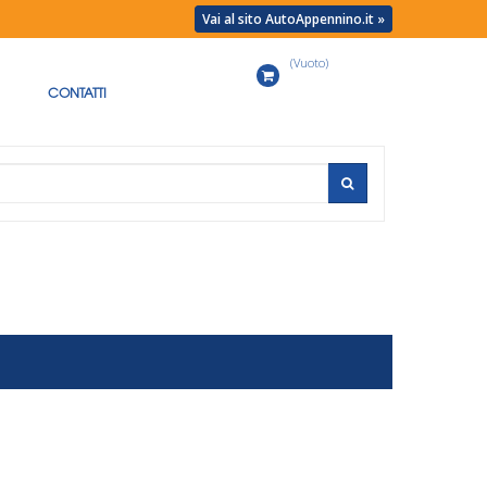
Vai al sito AutoAppennino.it »
(Vuoto)
Carrello
CONTATTI