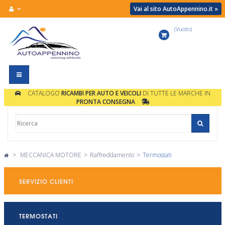
Vai al sito AutoAppennino.it »
(Vuoto)
Carrello
Navigazione
Toggle
CATALOGO
RICAMBI PER AUTO E VEICOLI
DI TUTTE LE MARCHE IN
PRONTA CONSEGNA
>
MECCANICA MOTORE
>
Raffreddamento
>
Termostati
SERVIZIO CLIENTI
TERMOSTATI