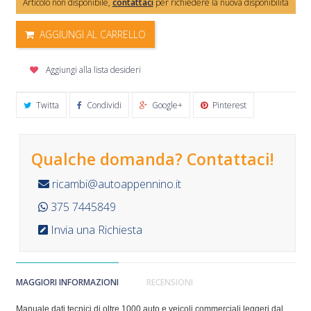
Articolo non disponibile,
contattaci
per richiedere la nuova disponibilità
AGGIUNGI AL CARRELLO
Aggiungi alla lista desideri
Twitta
Condividi
Google+
Pinterest
Qualche domanda? Contattaci!
ricambi@autoappennino.it
375 7445849
Invia una Richiesta
MAGGIORI INFORMAZIONI
RECENSIONI
Manuale dati tecnici di oltre 1000 auto e veicoli commerciali leggeri dal