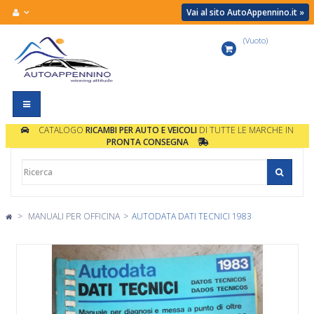
Vai al sito AutoAppennino.it »
(Vuoto)
Carrello
Navigazione
Toggle
CATALOGO
RICAMBI PER AUTO E VEICOLI
DI TUTTE LE MARCHE IN
PRONTA CONSEGNA
>
MANUALI PER OFFICINA
>
AUTODATA DATI TECNICI 1983