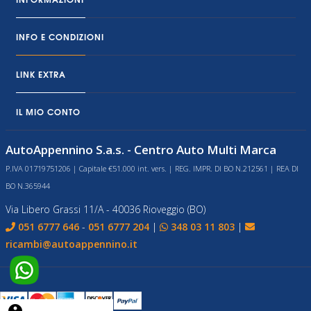
INFO E CONDIZIONI
LINK EXTRA
IL MIO CONTO
AutoAppennino S.a.s. - Centro Auto Multi Marca
P.IVA 01719751206 | Capitale €51.000 int. vers. | REG. IMPR. DI BO N.212561 | REA DI
BO N.365944
Via Libero Grassi 11/A - 40036 Rioveggio (BO)
051 6777 646
-
051 6777 204
|
348 03 11 803
|
ricambi@autoappennino.it