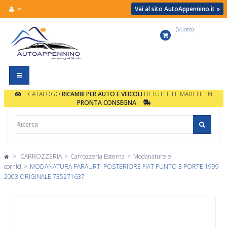
Vai al sito AutoAppennino.it »
(Vuoto)
Carrello
Navigazione
Toggle
CATALOGO
RICAMBI PER AUTO E VEICOLI
DI TUTTE LE MARCHE IN
PRONTA CONSEGNA
>
CARROZZERIA
>
Carrozzeria Esterna
>
Modanature e
cornici
>
MODANATURA PARAURTI POSTERIORE FIAT PUNTO 3 PORTE 1999-
2003 ORIGINALE 735271637