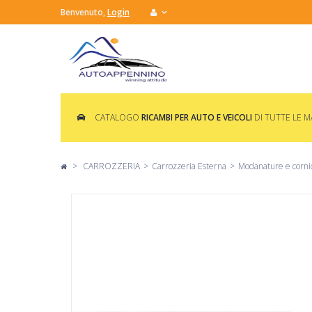
Benvenuto,
Login
CATALOGO
RICAMBI PER AUTO E VEICOLI
DI TUTTE LE 
>
CARROZZERIA
>
Carrozzeria Esterna
>
Modanature e corni