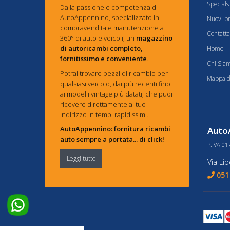
Specials
Dalla passione e competenza di
AutoAppennino, specializzato in
Nuovi pr
compravendita e manutenzione a
Contatta
360° di auto e veicoli, un
magazzino
di autoricambi completo,
Home
fornitissimo e conveniente
.
Chi Sia
Potrai trovare pezzi di ricambio per
Mappa de
qualsiasi veicolo, dai più recenti fino
ai modelli vintage più datati, che puoi
ricevere direttamente al tuo
indirizzo in tempi rapidissimi.
AutoAppennino: fornitura ricambi
AutoA
auto sempre a portata... di click!
P.IVA 01
Leggi tutto
Via Li
051