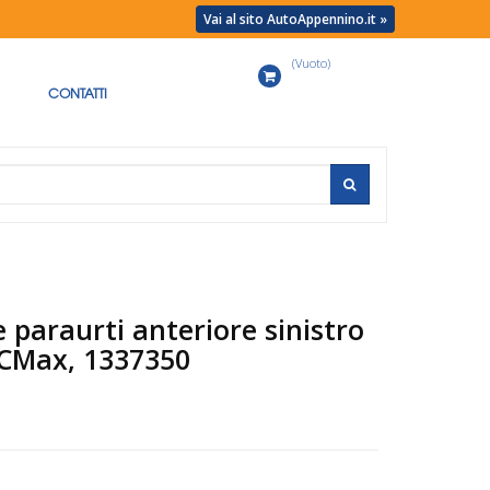
Vai al sito AutoAppennino.it »
(Vuoto)
Carrello
CONTATTI
e paraurti anteriore sinistro
 CMax, 1337350