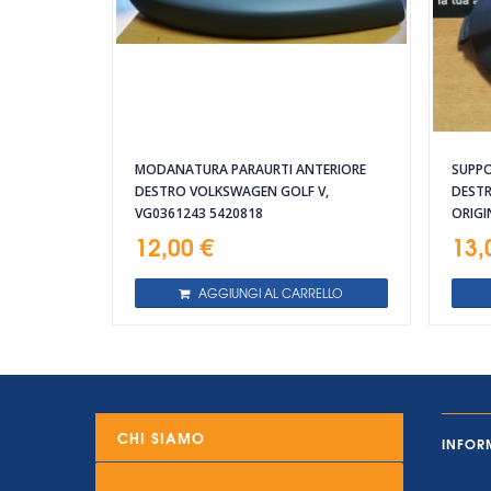
MODANATURA PARAURTI ANTERIORE
SUPPO
DESTRO VOLKSWAGEN GOLF V,
DESTR
VG0361243 5420818
ORIGI
12,00 €
13,
AGGIUNGI AL CARRELLO
CHI SIAMO
INFOR