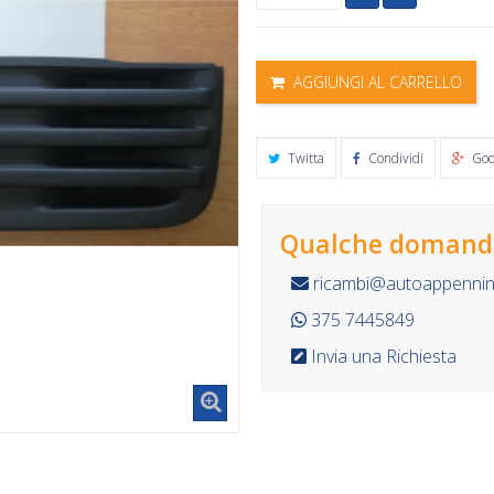
AGGIUNGI AL CARRELLO
Twitta
Condividi
Goo
Qualche domanda
ricambi@autoappennino
375 7445849
Invia una Richiesta