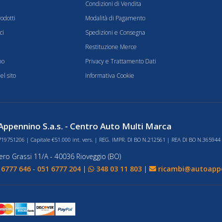
Condizioni di Vendita
odotti
Modalità di Pagamento
ci
Spedizioni e Consegna
Restituzione Merce
mo
Privacy e Trattamento Dati
l sito
Informativa Cookie
ppennino S.a.s. - Centro Auto Multi Marca
719751206 | Capitale €51.000 int. vers. | REG. IMPR. DI BO N.212561 | REA DI BO N.365944
bero Grassi 11/A - 40036 Rioveggio (BO)
 6777 646
-
051 6777 204
|
348 03 11 803
|
ricambi@autoappe