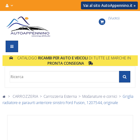
Vai al sito AutoAppennino.it »
(Vuoto)
Carrello
Navigazione
Toggle
CATALOGO
RICAMBI PER AUTO E VEICOLI
DI TUTTE LE MARCHE IN
PRONTA CONSEGNA
>
CARROZZERIA
>
Carrozzeria Esterna
>
Modanature e cornici
>
Griglia
radiatore e paraurti anteriore sinistro Ford Fusion, 1207544, originale