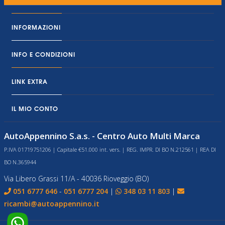
INFORMAZIONI
INFO E CONDIZIONI
LINK EXTRA
IL MIO CONTO
AutoAppennino S.a.s. - Centro Auto Multi Marca
P.IVA 01719751206 | Capitale €51.000 int. vers. | REG. IMPR. DI BO N.212561 | REA DI
BO N.365944
Via Libero Grassi 11/A - 40036 Rioveggio (BO)
051 6777 646
-
051 6777 204
|
348 03 11 803
|
ricambi@autoappennino.it