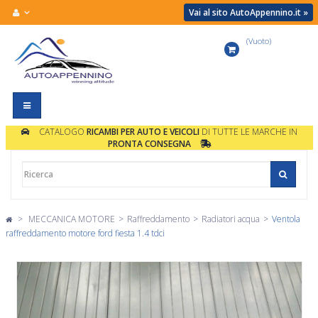
Vai al sito AutoAppennino.it »
(Vuoto)
Carrello
Navigazione
Toggle
CATALOGO
RICAMBI PER AUTO E VEICOLI
DI TUTTE LE MARCHE IN
PRONTA CONSEGNA
>
MECCANICA MOTORE
>
Raffreddamento
>
Radiatori acqua
>
Ventola
raffreddamento motore ford fiesta 1.4 tdci