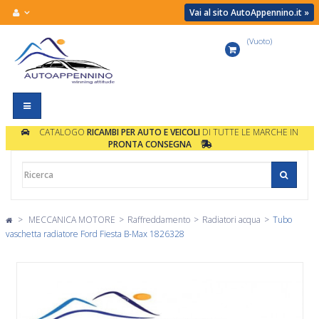
Vai al sito AutoAppennino.it »
(Vuoto)
Carrello
Navigazione
Toggle
CATALOGO
RICAMBI PER AUTO E VEICOLI
DI TUTTE LE MARCHE IN
PRONTA CONSEGNA
>
MECCANICA MOTORE
>
Raffreddamento
>
Radiatori acqua
>
Tubo
vaschetta radiatore Ford Fiesta B-Max 1826328