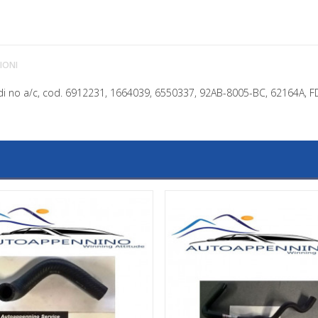
IONI
tdi no a/c, cod. 6912231, 1664039, 6550337, 92AB-8005-BC, 62164A, FD