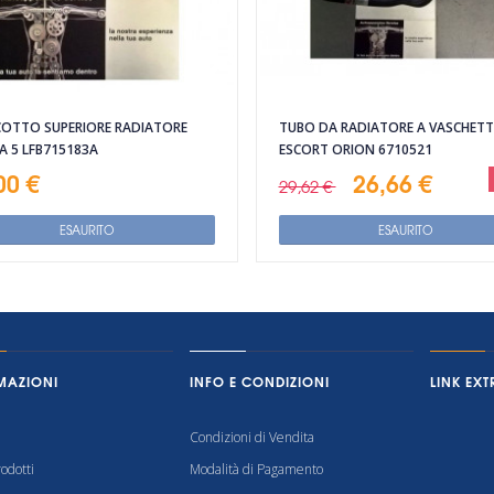
OTTO SUPERIORE RADIATORE
TUBO DA RADIATORE A VASCHET
 5 LFB715183A
ESCORT ORION 6710521
00 €
26,66 €
29,62 €
ESAURITO
ESAURITO
MAZIONI
INFO E CONDIZIONI
LINK EXT
Condizioni di Vendita
odotti
Modalità di Pagamento