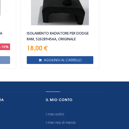
TA
ISOLAMENTO RADIATORE PER DODGE
RAM, 52028945AA, ORIGINALE
18,00 €
-10%
AGGIUNGI AL CARRELLO
RA
IL MIO CONTO
I miei ordini
I miei resi di merce