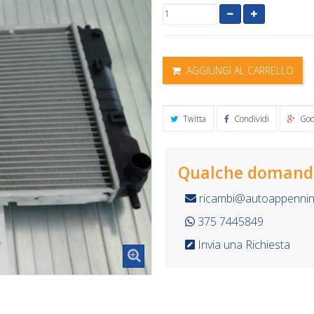
AGGIUNGI AL CARRELLO
Twitta
Condividi
Goo
Qualche domanda
ricambi@autoappennino
375 7445849
Invia una Richiesta