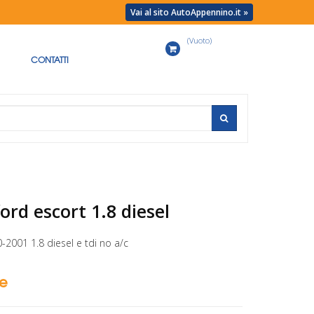
Vai al sito AutoAppennino.it »
(Vuoto)
Carrello
CONTATTI
ord escort 1.8 diesel
2001 1.8 diesel e tdi no a/c
se