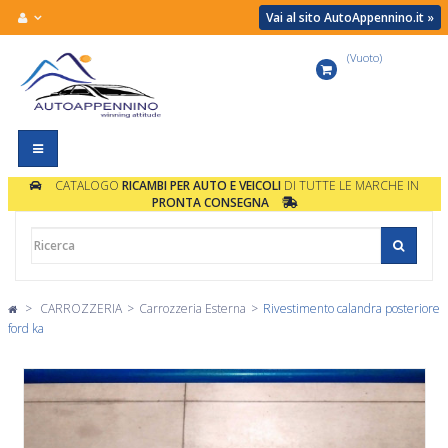
Vai al sito AutoAppennino.it »
(Vuoto)
Carrello
Navigazione
Toggle
CATALOGO
RICAMBI PER AUTO E VEICOLI
DI TUTTE LE MARCHE IN
PRONTA CONSEGNA
>
CARROZZERIA
>
Carrozzeria Esterna
>
Rivestimento calandra posteriore
ford ka