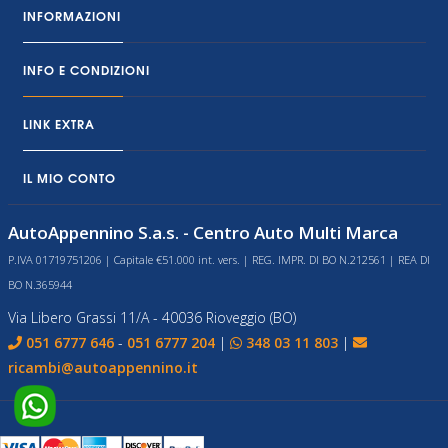
INFORMAZIONI
INFO E CONDIZIONI
LINK EXTRA
IL MIO CONTO
AutoAppennino S.a.s. - Centro Auto Multi Marca
P.IVA 01719751206 | Capitale €51.000 int. vers. | REG. IMPR. DI BO N.212561 | REA DI
BO N.365944
Via Libero Grassi 11/A - 40036 Rioveggio (BO)
051 6777 646
-
051 6777 204
|
348 03 11 803
|
ricambi@autoappennino.it