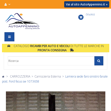
Vai al sito AutoAppennino.it »
(Vuoto)
Carrello
Navigazione
Toggle
CATALOGO
RICAMBI PER AUTO E VEICOLI
DI TUTTE LE MARCHE IN
PRONTA CONSEGNA
>
CARROZZERIA
>
Carrozzeria Esterna
>
Lamiera sede faro sinistro fanale
post. Ford focus sw 1073658