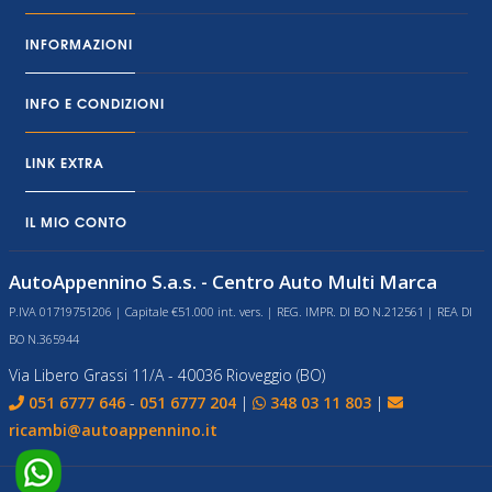
INFORMAZIONI
INFO E CONDIZIONI
LINK EXTRA
IL MIO CONTO
AutoAppennino S.a.s. - Centro Auto Multi Marca
P.IVA 01719751206 | Capitale €51.000 int. vers. | REG. IMPR. DI BO N.212561 | REA DI
BO N.365944
Via Libero Grassi 11/A - 40036 Rioveggio (BO)
051 6777 646
-
051 6777 204
|
348 03 11 803
|
ricambi@autoappennino.it