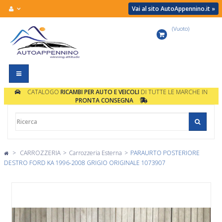
Vai al sito AutoAppennino.it »
(Vuoto)
Carrello
Navigazione
Toggle
CATALOGO
RICAMBI PER AUTO E VEICOLI
DI TUTTE LE MARCHE IN
PRONTA CONSEGNA
>
CARROZZERIA
>
Carrozzeria Esterna
>
PARAURTO POSTERIORE
DESTRO FORD KA 1996-2008 GRIGIO ORIGINALE 1073907