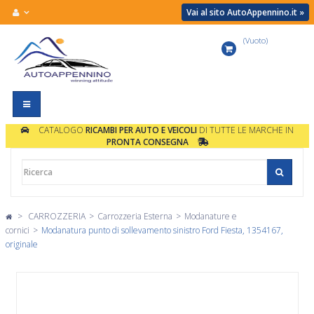
Vai al sito AutoAppennino.it »
(Vuoto)
Carrello
Navigazione
Toggle
CATALOGO
RICAMBI PER AUTO E VEICOLI
DI TUTTE LE MARCHE IN
PRONTA CONSEGNA
>
CARROZZERIA
>
Carrozzeria Esterna
>
Modanature e
cornici
>
Modanatura punto di sollevamento sinistro Ford Fiesta, 1354167,
originale