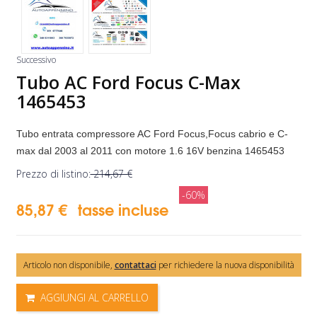
Successivo
Tubo AC Ford Focus C-Max
1465453
Tubo entrata compressore AC Ford Focus,Focus cabrio e
C-
max dal 2003 al 2011 con motore 1.6 16V benzina 1465453
Prezzo di listino:
214,67 €
-60%
85,87 €
tasse incluse
Articolo non disponibile,
contattaci
per richiedere la nuova disponibilità
AGGIUNGI AL CARRELLO