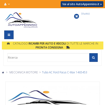
Vai al sito AutoAppennino.it »
(Vuoto)
Carrello
Navigazione
Toggle
CATALOGO
RICAMBI PER AUTO E VEICOLI
DI TUTTE LE MARCHE IN
PRONTA CONSEGNA
>
MECCANICA MOTORE
>
Tubo AC Ford Focus C-Max 1465453