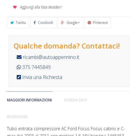
Aggiungi alla lista desideri
Twitta
Condividi
Google+
Pinterest
Qualche domanda? Contattaci!
ricambi@autoappennino.it
375 7445849
Invia una Richiesta
MAGGIORI INFORMAZIONI
SCHEDA DATI
RECENSIONI
Tubo entrata compressore AC Ford Focus Focus cabrio e C-
max dal 2003 al 2011 con motore 1.6 16V benzina 1465453