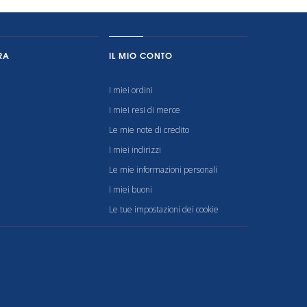
RA
IL MIO CONTO
I miei ordini
I miei resi di merce
Le mie note di credito
I miei indirizzi
Le mie informazioni personali
I miei buoni
Le tue impostazioni dei cookie