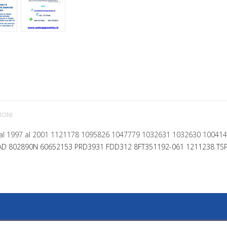
IONI
ma dal 1997 al 2001 1121178 1095826 1047779 1032631 1032630 10041
D 802890N 60652153 PRD3931 FDD312 8FT351192-061 1211238 TSP