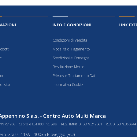
MAZIONI
INFO E CONDIZIONI
LINK EXT
Condizioni di Vendita
odotti
Modalità di Pagamento
ci
Spedizioni e Consegna
Restituzione Merce
mo
Privacy e Trattamento Dati
l sito
Informativa Cookie
ppennino S.a.s. - Centro Auto Multi Marca
719751206 | Capitale €51.000 int. vers. | REG. IMPR. DI BO N.212561 | REA DI BO N.365944
bero Grassi 11/A - 40036 Rioveggio (BO)