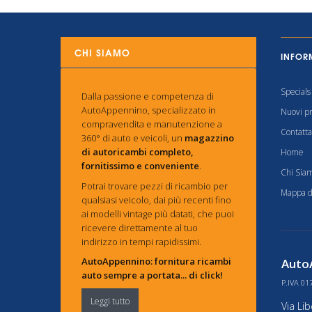
CHI SIAMO
INFOR
Specials
Dalla passione e competenza di
AutoAppennino, specializzato in
Nuovi pr
compravendita e manutenzione a
Contatta
360° di auto e veicoli, un
magazzino
di autoricambi completo,
Home
fornitissimo e conveniente
.
Chi Sia
Potrai trovare pezzi di ricambio per
Mappa de
qualsiasi veicolo, dai più recenti fino
ai modelli vintage più datati, che puoi
ricevere direttamente al tuo
indirizzo in tempi rapidissimi.
AutoAppennino: fornitura ricambi
AutoA
auto sempre a portata... di click!
P.IVA 01
Leggi tutto
Via Li