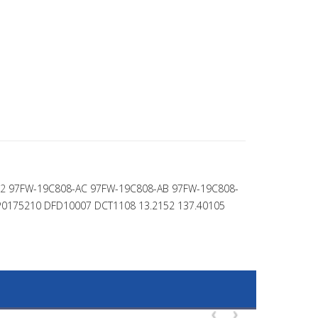
42
97FW-19C808-AC
97FW-19C808-AB
97FW-19C808-
0175210 DFD10007 DCT1108 13.2152 137.40105
‹
›