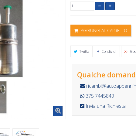
AGGIUNGI AL CARRELLO
Twitta
Condividi
Goo
Qualche domanda
ricambi@autoappennino
375 7445849
Invia una Richiesta