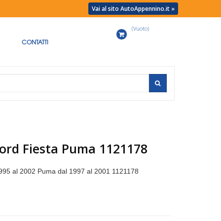
Vai al sito AutoAppennino.it »
(Vuoto)
Carrello
CONTATTI
 Ford Fiesta Puma 1121178
 1995 al 2002 Puma dal 1997 al 2001 1121178