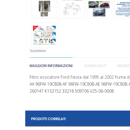
Successivo
MAGGIORI INFORMAZIONI
SCHEDA DATI
RECENS
Filtro essicatore Ford Fiesta dal 1995 al 2002 Pu
AA
96FW-19C808-AF
96FW-19C808-AE
96FW-19C808-A
260147 K132152 33218 509706 V25-06-0008
PRODOTTI CORRELATI