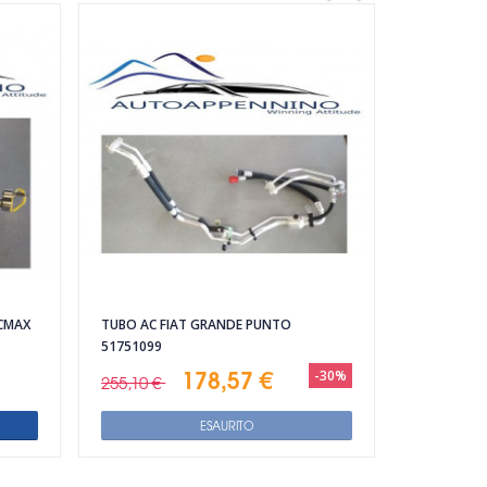
 CMAX
TUBO AC FIAT GRANDE PUNTO
51751099
178,57 €
-30%
255,10 €
ESAURITO