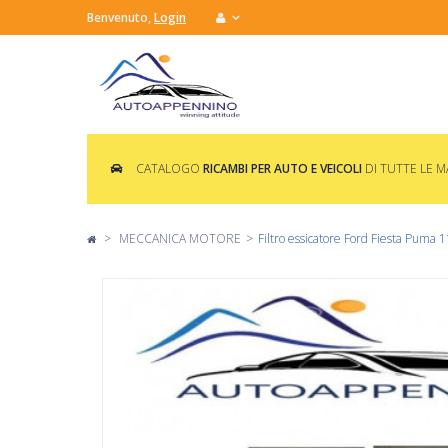
Benvenuto,
Login
CATALOGO
RICAMBI PER AUTO E VEICOLI
DI TUTTE LE 
>
MECCANICA MOTORE
>
Filtro essicatore Ford Fiesta Puma