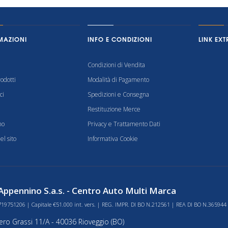
MAZIONI
INFO E CONDIZIONI
LINK EXT
Condizioni di Vendita
odotti
Modalità di Pagamento
ci
Spedizioni e Consegna
Restituzione Merce
mo
Privacy e Trattamento Dati
l sito
Informativa Cookie
ppennino S.a.s. - Centro Auto Multi Marca
719751206 | Capitale €51.000 int. vers. | REG. IMPR. DI BO N.212561 | REA DI BO N.365944
bero Grassi 11/A - 40036 Rioveggio (BO)