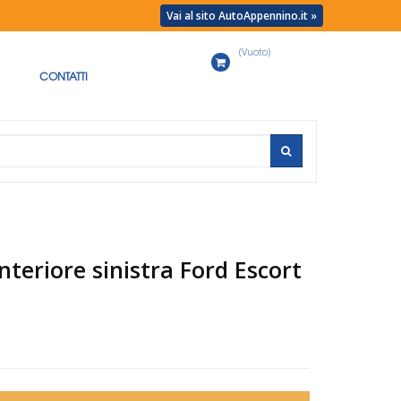
Vai al sito AutoAppennino.it »
(Vuoto)
Carrello
CONTATTI
teriore sinistra Ford Escort