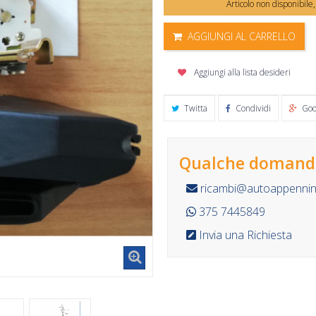
Articolo non disponibile
AGGIUNGI AL CARRELLO
Aggiungi alla lista desideri
Twitta
Condividi
Goo
Qualche domanda
ricambi@autoappennino
375 7445849
Invia una Richiesta