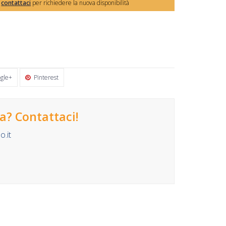
,
contattaci
per richiedere la nuova disponibilità
gle+
Pinterest
? Contattaci!
.it