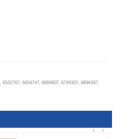
CD, 6502767, 6656747, 6684807, 6749301, 6894367,
‹
›