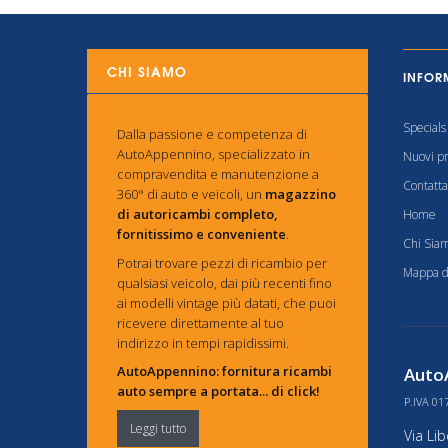
CHI SIAMO
INFOR
Specials
Dalla passione e competenza di
AutoAppennino, specializzato in
Nuovi pr
compravendita e manutenzione a
Contatta
360° di auto e veicoli, un
magazzino
di autoricambi completo,
Home
fornitissimo e conveniente
.
Chi Sia
Potrai trovare pezzi di ricambio per
Mappa de
qualsiasi veicolo, dai più recenti fino
ai modelli vintage più datati, che puoi
ricevere direttamente al tuo
indirizzo in tempi rapidissimi.
AutoAppennino: fornitura ricambi
AutoA
auto sempre a portata... di click!
P.IVA 01
Leggi tutto
Via Li