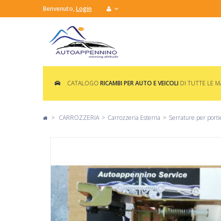
Benvenuto,
Login
CATALOGO
RICAMBI PER AUTO E VEICOLI
DI TUTTE LE 
>
CARROZZERIA
>
Carrozzeria Esterna
>
Serrature per porti