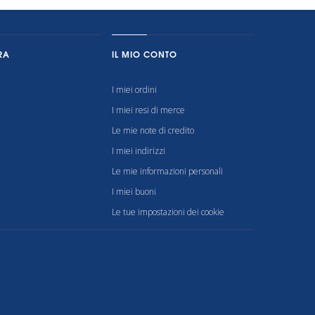
RA
IL MIO CONTO
I miei ordini
I miei resi di merce
Le mie note di credito
I miei indirizzi
Le mie informazioni personali
I miei buoni
Le tue impostazioni dei cookie