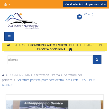
Vai al sito AutoAppennino.it »
(Vuoto)
Carrello
Navigazione
Toggle
CATALOGO
RICAMBI PER AUTO E VEICOLI
DI TUTTE LE MARCHE IN
PRONTA CONSEGNA
>
CARROZZERIA
>
Carrozzeria Esterna
>
Serrature per
portiere
>
Serratura portiera posteriore destra Ford Fiesta 1989 - 1996
6944241