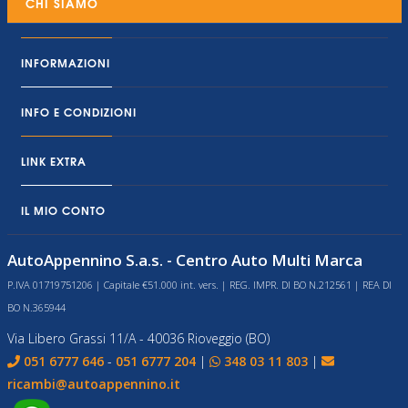
CHI SIAMO
INFORMAZIONI
INFO E CONDIZIONI
LINK EXTRA
IL MIO CONTO
AutoAppennino S.a.s. - Centro Auto Multi Marca
P.IVA 01719751206 | Capitale €51.000 int. vers. | REG. IMPR. DI BO N.212561 | REA DI
BO N.365944
Via Libero Grassi 11/A - 40036 Rioveggio (BO)
051 6777 646
-
051 6777 204
|
348 03 11 803
|
ricambi@autoappennino.it