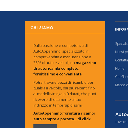
CHI SIAMO
INFOR
Specials
Dalla passione e competenza di
AutoAppennino, specializzato in
Nuovi pr
compravendita e manutenzione a
Contatta
360° di auto e veicoli, un
magazzino
di autoricambi completo,
Home
fornitissimo e conveniente
.
Chi Sia
Potrai trovare pezzi di ricambio per
Mappa de
qualsiasi veicolo, dai più recenti fino
ai modelli vintage più datati, che puoi
ricevere direttamente al tuo
indirizzo in tempi rapidissimi.
AutoAppennino: fornitura ricambi
AutoA
auto sempre a portata... di click!
P.IVA 01