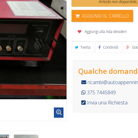
Articolo non disponibile
AGGIUNGI AL CARRELLO
Aggiungi alla lista desideri
Twitta
Condividi
Goo
Qualche domanda
ricambi@autoappennino
375 7445849
Invia una Richiesta