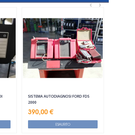
‹
›
DI
SISTEMA AUTODIAGNOSI FORD FDS
2000
390,00 €
ESAURITO