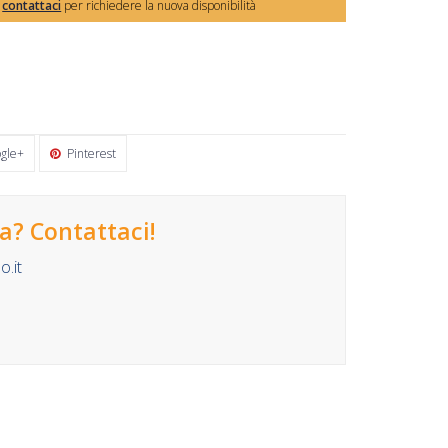
,
contattaci
per richiedere la nuova disponibilità
gle+
Pinterest
? Contattaci!
.it