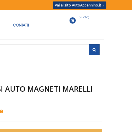
Vai al sito AutoAppennino.it »
(Vuoto)
Carrello
CONTATTI
I AUTO MAGNETI MARELLI
se