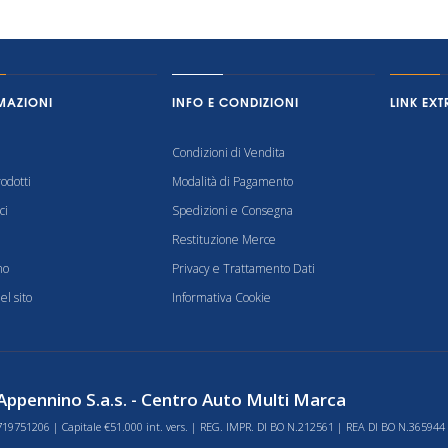
MAZIONI
INFO E CONDIZIONI
LINK EXT
Condizioni di Vendita
odotti
Modalità di Pagamento
ci
Spedizioni e Consegna
Restituzione Merce
mo
Privacy e Trattamento Dati
l sito
Informativa Cookie
ppennino S.a.s. - Centro Auto Multi Marca
719751206 | Capitale €51.000 int. vers. | REG. IMPR. DI BO N.212561 | REA DI BO N.365944