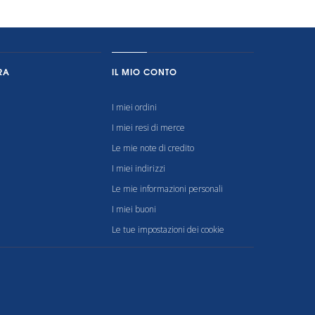
RA
IL MIO CONTO
I miei ordini
I miei resi di merce
Le mie note di credito
I miei indirizzi
Le mie informazioni personali
I miei buoni
Le tue impostazioni dei cookie