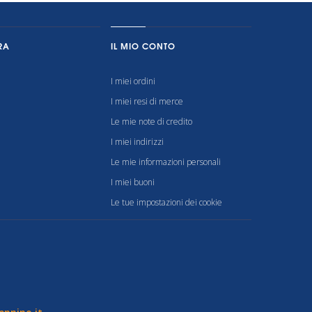
RA
IL MIO CONTO
I miei ordini
I miei resi di merce
Le mie note di credito
I miei indirizzi
Le mie informazioni personali
I miei buoni
Le tue impostazioni dei cookie