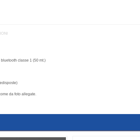
IONI
 bluetooth classe 1 (50 mt.)
redisposte)
come da foto allegate.