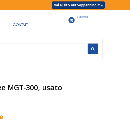
Vai al sito AutoAppennino.it »
(Vuoto)
Carrello
CONTATTI
ee MGT-300, usato
se