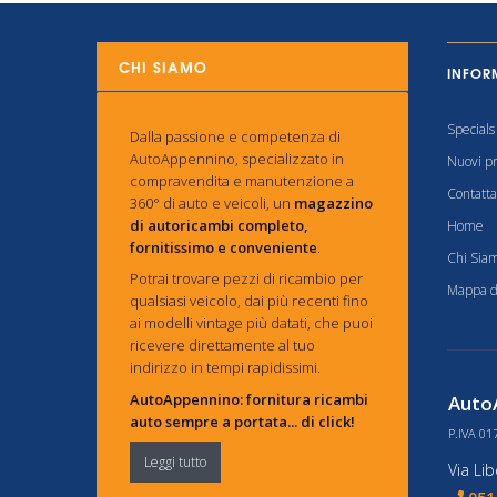
CHI SIAMO
INFOR
Specials
Dalla passione e competenza di
AutoAppennino, specializzato in
Nuovi pr
compravendita e manutenzione a
Contatta
360° di auto e veicoli, un
magazzino
di autoricambi completo,
Home
fornitissimo e conveniente
.
Chi Sia
Potrai trovare pezzi di ricambio per
Mappa de
qualsiasi veicolo, dai più recenti fino
ai modelli vintage più datati, che puoi
ricevere direttamente al tuo
indirizzo in tempi rapidissimi.
AutoAppennino: fornitura ricambi
AutoA
auto sempre a portata... di click!
P.IVA 01
Leggi tutto
Via Li