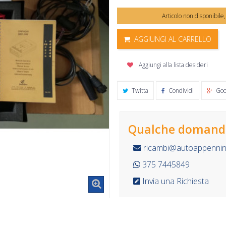
Articolo non disponibile
AGGIUNGI AL CARRELLO
Aggiungi alla lista desideri
Twitta
Condividi
Goo
Qualche domanda
ricambi@autoappennino
375 7445849
Invia una Richiesta