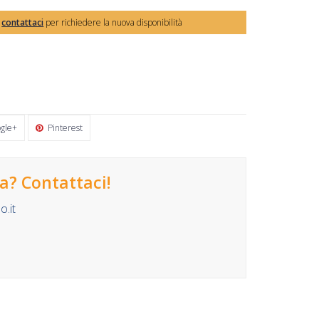
,
contattaci
per richiedere la nuova disponibilità
gle+
Pinterest
? Contattaci!
.it