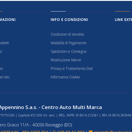
MAZIONI
INFO E CONDIZIONI
LINK EXT
Condizioni di Vendita
odotti
Modalità di Pagamento
ci
Spedizioni e Consegna
Restituzione Merce
mo
Privacy e Trattamento Dati
l sito
Informativa Cookie
ppennino S.a.s. - Centro Auto Multi Marca
719751206 | Capitale €51.000 int. vers. | REG. IMPR. DI BO N.212561 | REA DI BO N.365944
bero Grassi 11/A - 40036 Rioveggio (BO)