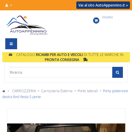
Vai al sito AutoAppennino.it »
(Vuoto)
Carrello
Navigazione
Toggle
CATALOGO
RICAMBI PER AUTO E VEICOLI
DI TUTTE LE MARCHE IN
PRONTA CONSEGNA
>
CARROZZERIA
>
Carrozzeria Esterna
>
Porte laterali
>
Porta posteriore
destra ford fiesta 5 porte