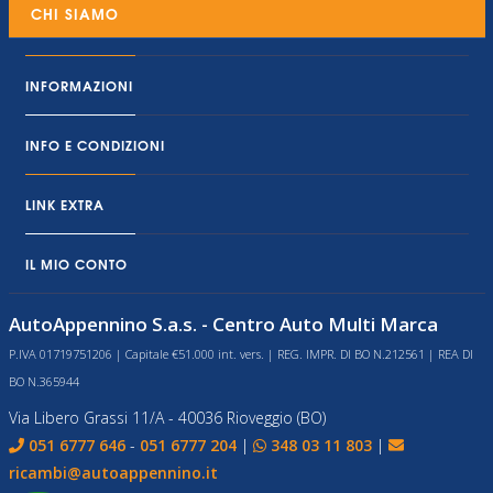
CHI SIAMO
INFORMAZIONI
INFO E CONDIZIONI
LINK EXTRA
IL MIO CONTO
AutoAppennino S.a.s. - Centro Auto Multi Marca
P.IVA 01719751206 | Capitale €51.000 int. vers. | REG. IMPR. DI BO N.212561 | REA DI
BO N.365944
Via Libero Grassi 11/A - 40036 Rioveggio (BO)
051 6777 646
-
051 6777 204
|
348 03 11 803
|
ricambi@autoappennino.it