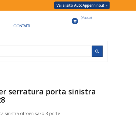
Vai al sito AutoAppennino.it »
(Vuoto)
Carrello
CONTATTI
er serratura porta sinistra
28
ta sinistra citroen saxo 3 porte