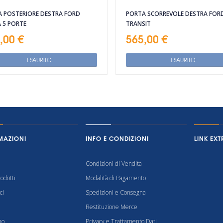
 POSTERIORE DESTRA FORD
PORTA SCORREVOLE DESTRA FOR
A 5 PORTE
TRANSIT
,00 €
565,00 €
ESAURITO
ESAURITO
MAZIONI
INFO E CONDIZIONI
LINK EXT
Condizioni di Vendita
odotti
Modalità di Pagamento
ci
Spedizioni e Consegna
Restituzione Merce
mo
Privacy e Trattamento Dati