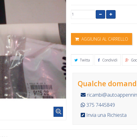
AGGIUNGI AL CARRELLO
Twitta
Condividi
Goo
Qualche domanda
ricambi@autoappennino
375 7445849
Invia una Richiesta