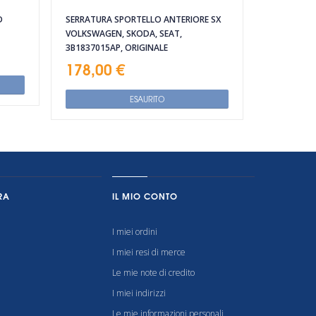
D
SERRATURA SPORTELLO ANTERIORE SX
VOLKSWAGEN, SKODA, SEAT,
3B1837015AP, ORIGINALE
178,00 €
ESAURITO
RA
IL MIO CONTO
I miei ordini
I miei resi di merce
Le mie note di credito
I miei indirizzi
Le mie informazioni personali