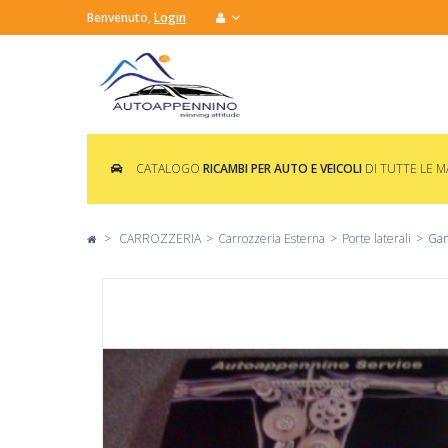
Benvenuto,
Login
CATALOGO
RICAMBI PER AUTO E VEICOLI
DI TUTTE LE 
>
CARROZZERIA
>
Carrozzeria Esterna
>
Porte laterali
>
Gan