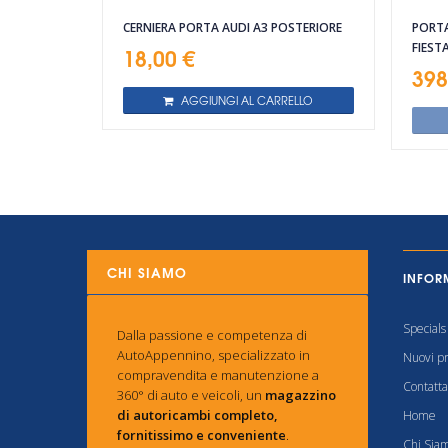
CERNIERA PORTA AUDI A3 POSTERIORE
PORTA
FIEST
18,00 €
398
AGGIUNGI AL CARRELLO
CHI SIAMO
INFOR
Specials
Dalla passione e competenza di
AutoAppennino, specializzato in
Nuovi pr
compravendita e manutenzione a
Contatta
360° di auto e veicoli, un
magazzino
di autoricambi completo,
Home
fornitissimo e conveniente
.
Chi Sia