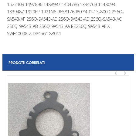
1522409 1497896 1488987 1404786 1334769 1148093
1839487 1920EP 1921N6 9658176080 Y401-13-800D 2S6Q-
9A543-AF 2S6Q-9A543-AE 2S6Q-9A543-AD 2S6Q-9A543-AC
2S6Q-9A543-AB 2S6Q-9A543-AA RE2S6Q-9A543-AF X-
5WF40008-Z DP4561 88041
PRODOTTI CORRELATI
‹
›