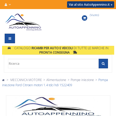
Vai al sito AutoAppennino.it »
(Vuoto)
Carrello
Navigazione
Toggle
CATALOGO
RICAMBI PER AUTO E VEICOLI
DI TUTTE LE MARCHE IN
PRONTA CONSEGNA
>
MECCANICA MOTORE
>
Alimentazione
>
Pompe iniezione
>
Pompa
iniezione Ford Citroen motori 1.4 tdci hdi 1522409