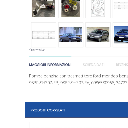
Successivo
MAGGIORI INFORMAZIONI
SCHEDA DATI
RECENS
Pompa benzina con trasmettitore ford mondeo benz
98BP-9H307-EB, 98BP-9H307-EA, 0986580966, 347231,
PRODOTTI CORRELATI