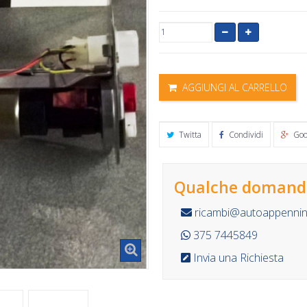
AGGIUNGI AL CARRELLO
Twitta
Condividi
Goo
Qualche domanda
ricambi@autoappennino
375 7445849
Invia una Richiesta