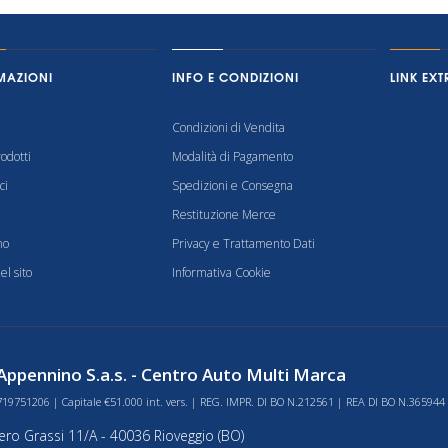
MAZIONI
INFO E CONDIZIONI
LINK EXT
Condizioni di Vendita
odotti
Modalità di Pagamento
ci
Spedizioni e Consegna
Restituzione Merce
mo
Privacy e Trattamento Dati
l sito
Informativa Cookie
ppennino S.a.s. - Centro Auto Multi Marca
719751206 | Capitale €51.000 int. vers. | REG. IMPR. DI BO N.212561 | REA DI BO N.365944
bero Grassi 11/A - 40036 Rioveggio (BO)