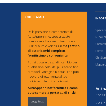
CHI SIAMO
INFOR
Specials
Dalla passione e competenza di
AutoAppennino, specializzato in
Nuovi pr
compravendita e manutenzione a
Contatta
360° di auto e veicoli, un
magazzino
di autoricambi completo,
Home
fornitissimo e conveniente
.
Chi Sia
Potrai trovare pezzi di ricambio per
Mappa de
qualsiasi veicolo, dai più recenti fino
ai modelli vintage più datati, che puoi
ricevere direttamente al tuo
indirizzo in tempi rapidissimi.
AutoAppennino: fornitura ricambi
AutoA
auto sempre a portata... di click!
P.IVA 01
Leggi tutto
Via Li