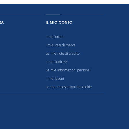
RA
IL MIO CONTO
I miei ordini
I miei resi di merce
Le mie note di credito
I miei indirizzi
Le mie informazioni personali
I miei buoni
Le tue impostazioni dei cookie