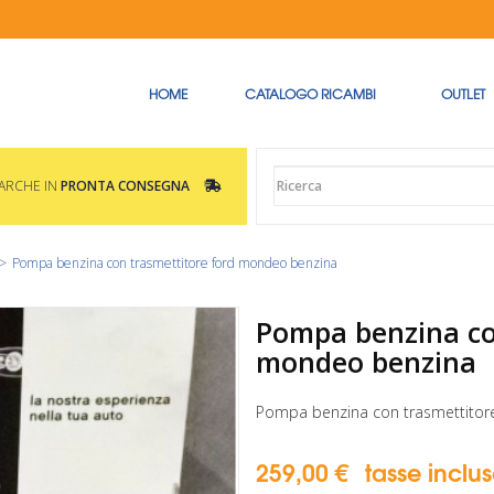
HOME
CATALOGO RICAMBI
OUTLET
MARCHE IN
PRONTA CONSEGNA
>
Pompa benzina con trasmettitore ford mondeo benzina
Pompa benzina co
mondeo benzina
Pompa benzina con trasmettitor
259,00 €
tasse inclu