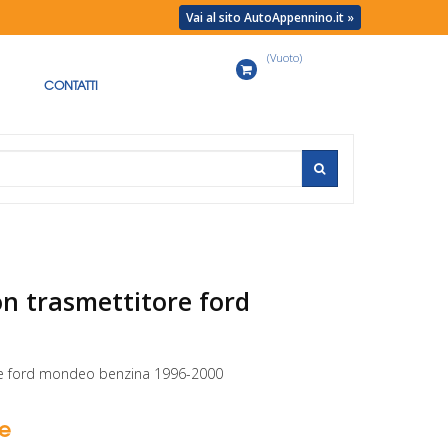
Vai al sito AutoAppennino.it »
(Vuoto)
Carrello
CONTATTI
n trasmettitore ford
e ford mondeo benzina 1996-2000
se