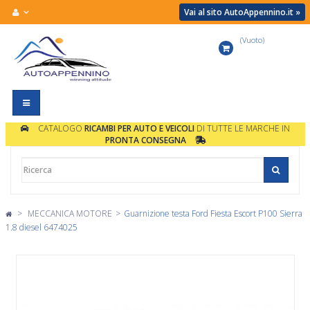
Vai al sito AutoAppennino.it »
(Vuoto)
Carrello
Navigazione
Toggle
CATALOGO
RICAMBI PER AUTO E VEICOLI
DI TUTTE LE MARCHE IN
PRONTA CONSEGNA
>
MECCANICA MOTORE
>
Guarnizione testa Ford Fiesta Escort P100 Sierra
1.8 diesel 6474025