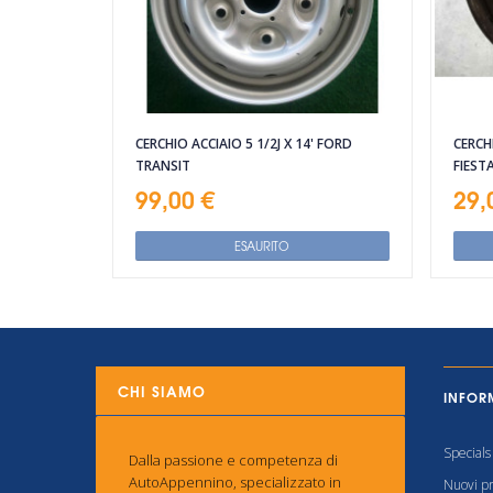
CERCHIO ACCIAIO 5 1/2J X 14' FORD
CERCH
TRANSIT
FIEST
99,00 €
29,
ESAURITO
CHI SIAMO
INFOR
Specials
Dalla passione e competenza di
AutoAppennino, specializzato in
Nuovi pr