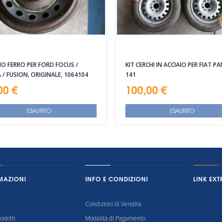
IO FERRO PER FORD FOCUS /
KIT CERCHI IN ACCIAIO PER FIAT P
A / FUSION, ORIGINALE, 1064104
141
00 €
100,00 €
ESAURITO
ESAURITO
MAZIONI
INFO E CONDIZIONI
LINK EXT
Condizioni di Vendita
odotti
Modalità di Pagamento