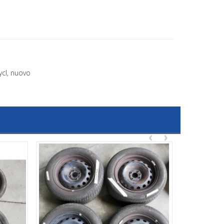
ycl, nuovo
‹
›