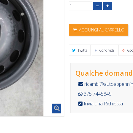
AGGIUNGI AL CARRELLO
Twitta
Condividi
Goo
Qualche domanda
ricambi@autoappennino
375 7445849
Invia una Richiesta