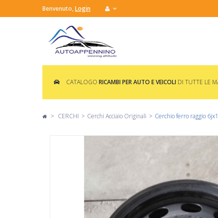
Benvenuto,
Login
CATALOGO
RICAMBI PER AUTO E VEICOLI
DI TUTTE LE 
>
CERCHI
>
Cerchi Acciaio Originali
>
Cerchio ferro raggio 6jx1