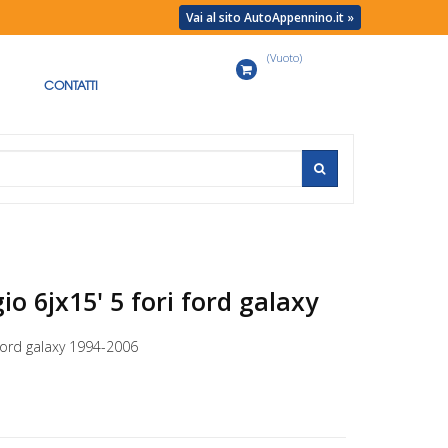
Vai al sito AutoAppennino.it »
(Vuoto)
Carrello
CONTATTI
io 6jx15' 5 fori ford galaxy
 ford galaxy 1994-2006