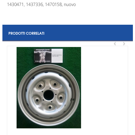
1430471, 1437336, 1470158, nuovo
PRODOTTI CORRELATI
‹
›