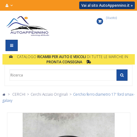
Vai al sito AutoAppennino.it »
(Vuoto)
Carrello
Navigazione
Toggle
CATALOGO
RICAMBI PER AUTO E VEICOLI
DI TUTTE LE MARCHE IN
PRONTA CONSEGNA
>
CERCHI
>
Cerchi Acciaio Originali
>
Cerchio ferro diametro 17' ford smax-
galaxy