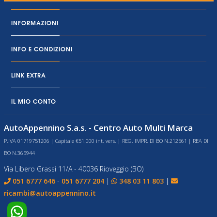
INFORMAZIONI
INFO E CONDIZIONI
LINK EXTRA
IL MIO CONTO
AutoAppennino S.a.s. - Centro Auto Multi Marca
P.IVA 01719751206 | Capitale €51.000 int. vers. | REG. IMPR. DI BO N.212561 | REA DI
BO N.365944
Via Libero Grassi 11/A - 40036 Rioveggio (BO)
051 6777 646
-
051 6777 204
|
348 03 11 803
|
ricambi@autoappennino.it