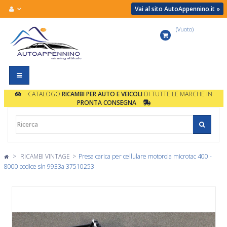
Vai al sito AutoAppennino.it »
(Vuoto)
Carrello
Navigazione
Toggle
CATALOGO
RICAMBI PER AUTO E VEICOLI
DI TUTTE LE MARCHE IN
PRONTA CONSEGNA
>
RICAMBI VINTAGE
>
Presa carica per cellulare motorola microtac 400 -
8000 codice sln 9933a 37510253