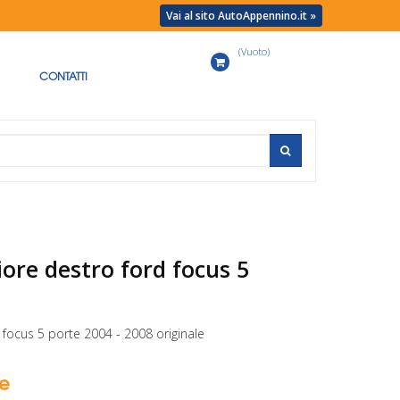
Vai al sito AutoAppennino.it »
(Vuoto)
Carrello
CONTATTI
ore destro ford focus 5
focus 5 porte 2004 - 2008 originale
se