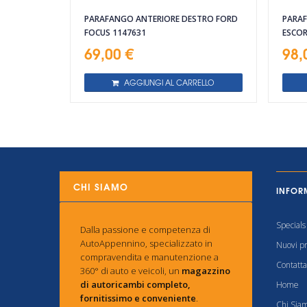
PARAFANGO ANTERIORE DESTRO FORD
PARAF
FOCUS 1147631
ESCO
69,00 €
98,
AGGIUNGI AL CARRELLO
CHI SIAMO
INFOR
Specials
Dalla passione e competenza di
AutoAppennino, specializzato in
Nuovi pr
compravendita e manutenzione a
Contatta
360° di auto e veicoli, un
magazzino
di autoricambi completo,
Home
fornitissimo e conveniente
.
Chi Sia