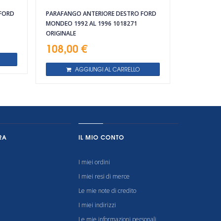
FORD
PARAFANGO ANTERIORE DESTRO FORD
MONDEO 1992 AL 1996 1018271
ORIGINALE
108,00 €
AGGIUNGI AL CARRELLO
RA
IL MIO CONTO
I miei ordini
I miei resi di merce
Le mie note di credito
I miei indirizzi
Le mie informazioni personali