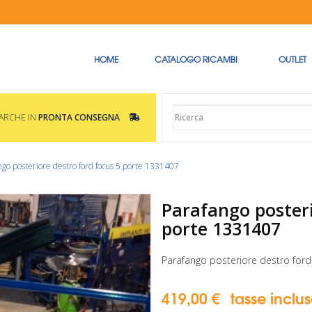
HOME
CATALOGO RICAMBI
OUTLET
MARCHE IN
PRONTA CONSEGNA
ngo posteriore destro ford focus 5 porte 1331407
Parafango posteri
porte 1331407
Parafango posteriore destro ford 
419,00 €
tasse inclu