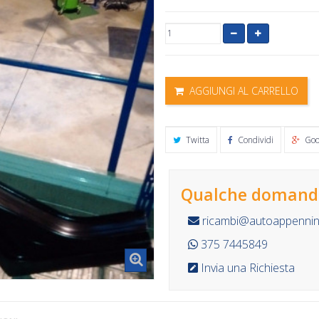
AGGIUNGI AL CARRELLO
Twitta
Condividi
Goo
Qualche domanda
ricambi@autoappennino
375 7445849
Invia una Richiesta