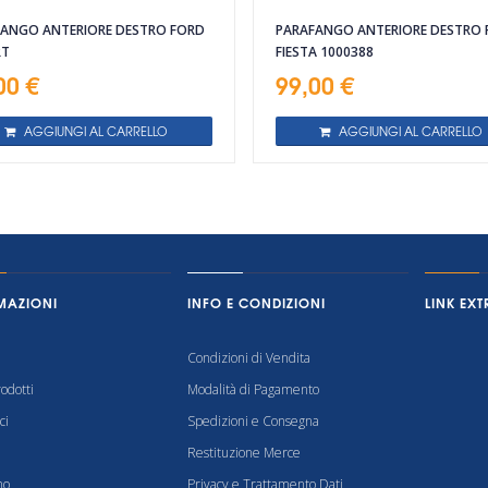
ANGO ANTERIORE DESTRO FORD
PARAFANGO ANTERIORE DESTRO 
RT
FIESTA 1000388
00 €
99,00 €
AGGIUNGI AL CARRELLO
AGGIUNGI AL CARRELLO
MAZIONI
INFO E CONDIZIONI
LINK EXT
Condizioni di Vendita
odotti
Modalità di Pagamento
ci
Spedizioni e Consegna
Restituzione Merce
mo
Privacy e Trattamento Dati