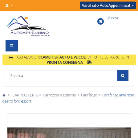
Vai al sito AutoAppennino.it »
(Vuoto)
Carrello
Navigazione
Toggle
CATALOGO
RICAMBI PER AUTO E VEICOLI
DI TUTTE LE MARCHE IN
PRONTA CONSEGNA
>
CARROZZERIA
>
Carrozzeria Esterna
>
Parafango
>
Parafango anteriore
destro ford escort