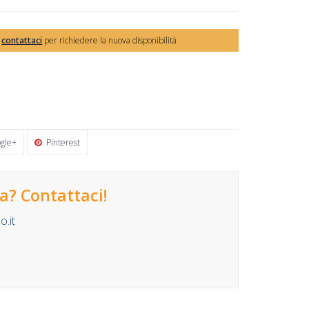
,
contattaci
per richiedere la nuova disponibilità
gle+
Pinterest
? Contattaci!
.it