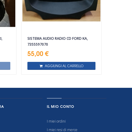
I,
SISTEMA AUDIO RADIO CD FORD KA,
7355597070
55,00 €
AGGIUNGI AL CARRELLO
RA
IL MIO CONTO
I miei ordini
I miei resi di merce