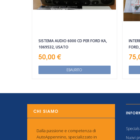
SISTEMA AUDIO 6000 CD PER FORD KA,
INTER
1069532, USATO
FORD,
50,00 €
75,
ESAURITO
CHI SIAMO
INFOR
Specials
Dalla passione e competenza di
AutoAppennino, specializzato in
Nuovi pr