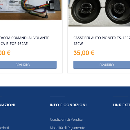
FACCIA COMANDI AL VOLANTE
CASSE PER AUTO PIONEER TS-1302
 CA-R-FOR.962AE
130W
00 €
35,00 €
ESAURITO
ESAURITO
MAZIONI
INFO E CONDIZIONI
LINK EXT
Condizioni di Vendita
odotti
Modalità di Pagamento