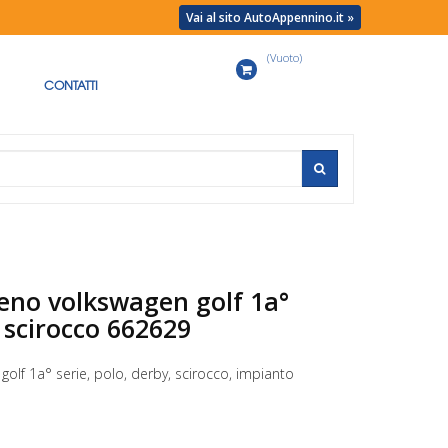
Vai al sito AutoAppennino.it »
(Vuoto)
Carrello
CONTATTI
eno volkswagen golf 1a°
, scirocco 662629
olf 1a° serie, polo, derby, scirocco, impianto