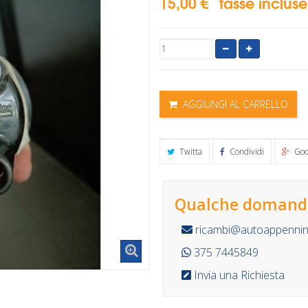
15,00 €
tasse incluse
AGGIUNGI AL CARRELLO
Twitta
Condividi
Goo
Qualche domanda
ricambi@autoappennino
375 7445849
Invia una Richiesta