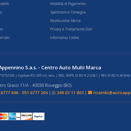
odotti
Modalità di Pagamento
ci
Spedizioni e Consegna
Restituzione Merce
mo
Privacy e Trattamento Dati
l sito
Informativa Cookie
ppennino S.a.s. - Centro Auto Multi Marca
719751206 | Capitale €51.000 int. vers. | REG. IMPR. DI BO N.212561 | REA DI BO N.365944
bero Grassi 11/A - 40036 Rioveggio (BO)
 6777 646
-
051 6777 204
|
348 03 11 803
|
ricambi@autoappe