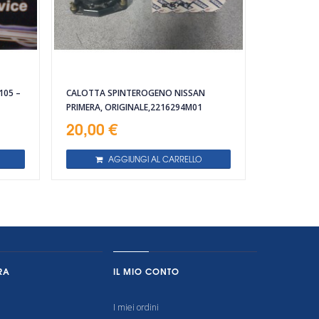
105 –
CALOTTA SPINTEROGENO NISSAN
PRIMERA, ORIGINALE,2216294M01
20,00 €
AGGIUNGI AL CARRELLO
RA
IL MIO CONTO
I miei ordini