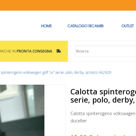
HOME
CATALOGO RICAMBI
OUTLET
MARCHE IN
PRONTA CONSEGNA
a spinterogeno volkswagen golf 1a° serie, polo, derby, scirocco 662629
Calotta spinterog
serie, polo, derby
Calotta spinterogeno volkswagen g
ducellier