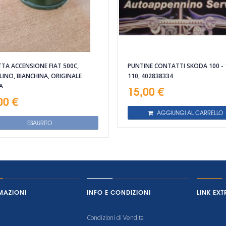
TA ACCENSIONE FIAT 500C,
PUNTINE CONTATTI SKODA 100 - 
INO, BIANCHINA, ORIGINALE
110, 402838334
A
15,00 €
00 €
AGGIUNGI AL CARRELLO
ESAURITO
MAZIONI
INFO E CONDIZIONI
LINK EXT
Condizioni di Vendita