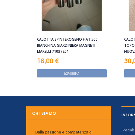
CALOTTA SPINTEROGENO FIAT 500
CALOT
BIANCHINA GIARDINIERA MAGNETI
TOPOL
MARELLI 71037201
NUOV
18,00 €
30,
ESAURITO
CHI SIAMO
INFOR
Specials
Dalla passione e competenza di