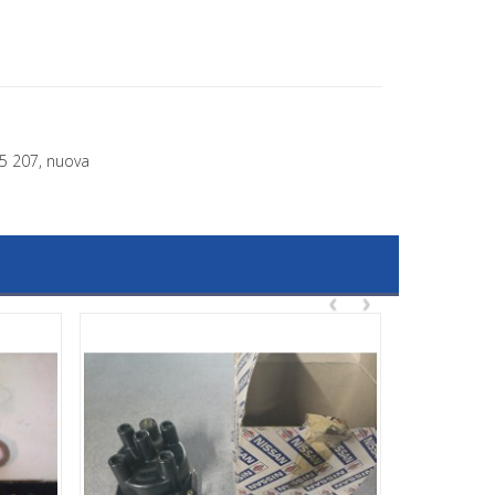
05 207, nuova
‹
›