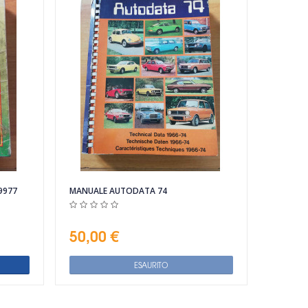
9977
MANUALE AUTODATA 74
50,00 €
ESAURITO