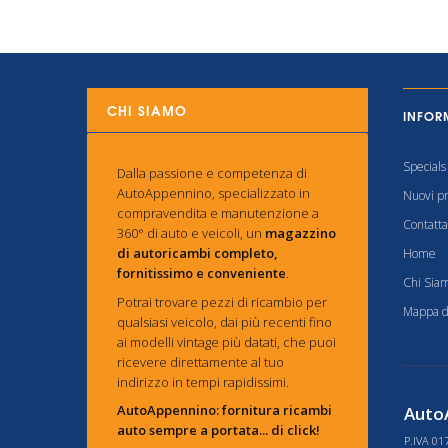
CHI SIAMO
INFOR
Specials
Dalla passione e competenza di
AutoAppennino, specializzato in
Nuovi pr
compravendita e manutenzione a
Contatta
360° di auto e veicoli, un
magazzino
di autoricambi completo,
Home
fornitissimo e conveniente
.
Chi Sia
Potrai trovare pezzi di ricambio per
Mappa de
qualsiasi veicolo, dai più recenti fino
ai modelli vintage più datati, che puoi
ricevere direttamente al tuo
indirizzo in tempi rapidissimi.
AutoAppennino: fornitura ricambi
AutoA
auto sempre a portata... di click!
P.IVA 01