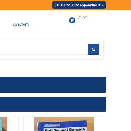
Vai al sito AutoAppennino.it »
(Vuoto)
Carrello
CONTATTI