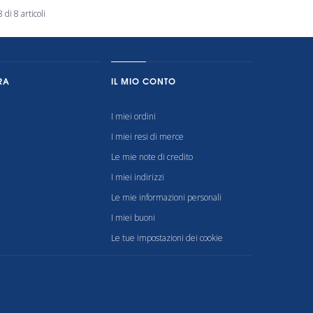
 di 8 articoli
RA
IL MIO CONTO
I miei ordini
I miei resi di merce
Le mie note di credito
I miei indirizzi
Le mie informazioni personali
I miei buoni
Le tue impostazioni dei cookie