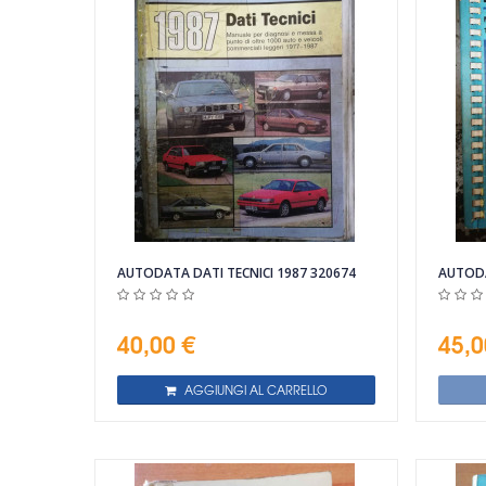
Vista rapida
AUTODATA DATI TECNICI 1987 320674
AUTODA
40,00 €
45,0
AGGIUNGI AL CARRELLO