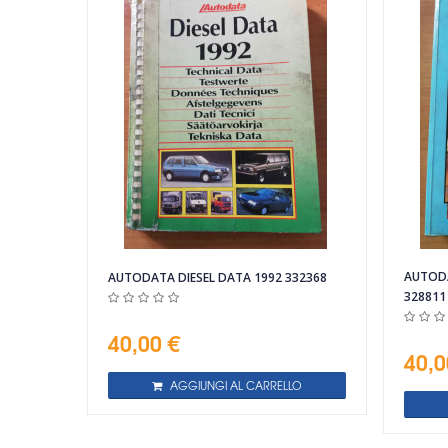
Vista rapida
AUTODA
AUTODATA DIESEL DATA 1992 332368
328811
40,00 €
40,0
AGGIUNGI AL CARRELLO