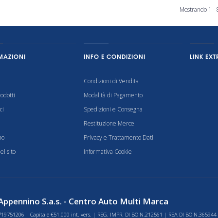
Mostrando 1 - 8
MAZIONI
INFO E CONDIZIONI
LINK EXT
Condizioni di Vendita
odotti
Modalità di Pagamento
ci
Spedizioni e Consegna
Restituzione Merce
mo
Privacy e Trattamento Dati
l sito
Informativa Cookie
ppennino S.a.s. - Centro Auto Multi Marca
719751206 | Capitale €51.000 int. vers. | REG. IMPR. DI BO N.212561 | REA DI BO N.365944