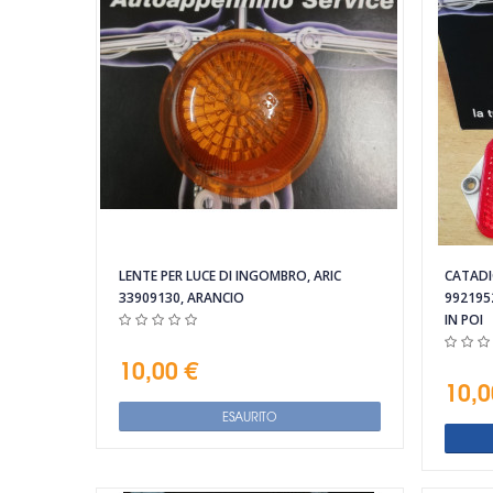
Vista rapida
LENTE PER LUCE DI INGOMBRO, ARIC
CATADI
33909130, ARANCIO
992195
IN POI
10,00 €
10,0
ESAURITO