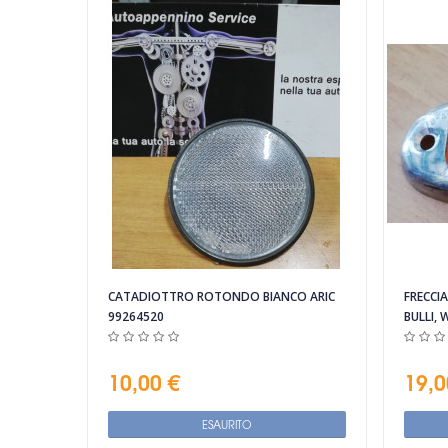
Vista rapida
CATADIOTTRO ROTONDO BIANCO ARIC
FRECCI
99264520
BULLI, 
10,00 €
19,0
ESAURITO