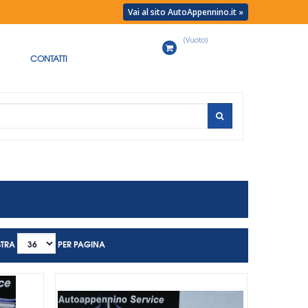
Vai al sito AutoAppennino.it »
(Vuoto)
Carrello
CONTATTI
TRA
PER PAGINA