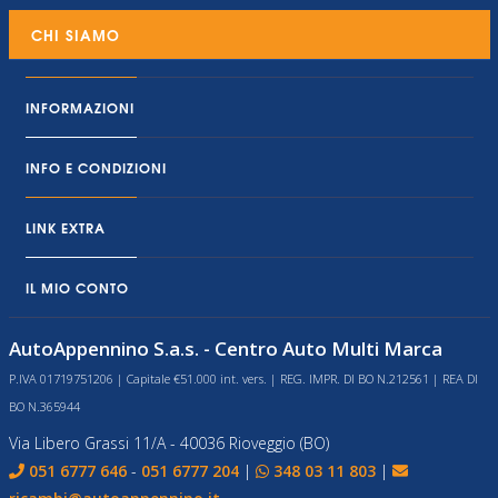
CHI SIAMO
INFORMAZIONI
INFO E CONDIZIONI
LINK EXTRA
IL MIO CONTO
AutoAppennino S.a.s. - Centro Auto Multi Marca
P.IVA 01719751206 | Capitale €51.000 int. vers. | REG. IMPR. DI BO N.212561 | REA DI
BO N.365944
Via Libero Grassi 11/A - 40036 Rioveggio (BO)
051 6777 646
-
051 6777 204
|
348 03 11 803
|