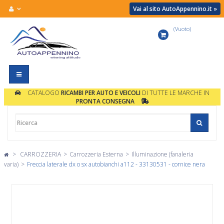
Vai al sito AutoAppennino.it »
(Vuoto)
Carrello
Navigazione
Toggle
CATALOGO
RICAMBI PER AUTO E VEICOLI
DI TUTTE LE MARCHE IN
PRONTA CONSEGNA
>
CARROZZERIA
>
Carrozzeria Esterna
>
Illuminazione (fanaleria
varia)
>
Freccia laterale dx o sx autobianchi a112 - 33130531 - cornice nera