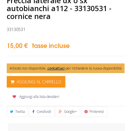
Freccia laterale dx o sx
autobianchi a112 - 33130531 -
cornice nera
33130531
15,00 €
tasse incluse
Articolo non disponibile,
contattaci
per richiedere la nuova disponibilità
AGGIUNGI AL CARRELLO
Aggiungi alla lista desideri
Twitta
Condividi
Google+
Pinterest