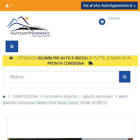
Vai al sito AutoAppennino.it »
(Vuoto)
Carrello
Navigazione
Toggle
CATALOGO
RICAMBI PER AUTO E VEICOLI
DI TUTTE LE MARCHE IN
PRONTA CONSEGNA
>
CARROZZERIA
>
Carrozzeria Esterna
>
Specchi retrovisori
>
Vetro
specchio retrovisore destro Ford Fiesta, Escort, Orion, 6136710