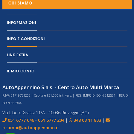
CHI SIAMO
INFORMAZIONI
INFO E CONDIZIONI
LINK EXTRA
IL MIO CONTO
AutoAppennino S.a.s. - Centro Auto Multi Marca
P.IVA 01719751206 | Capitale €51.000 int. vers. | REG. IMPR. DI BO N.212561 | REA DI
BO N.365944
Via Libero Grassi 11/A - 40036 Rioveggio (BO)
051 6777 646
-
051 6777 204
|
348 03 11 803
|
ricambi@autoappennino.it