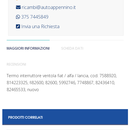
ricambi@autoappennino.it
375 7445849
Invia una Richiesta
MAGGIORI INFORMAZIONI
SCHEDA DATI
RECENSIONI
Termo interruttore ventola fiat / alfa / lancia, cod. 7588920,
814223325, fi82600, 82600, 5992746, 7748867, 82436410,
82465533, nuovo
PRODOTTI CORRELATI