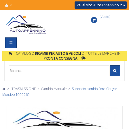
Vai al sito AutoAppennino.it »
(Vuoto)
Carrello
Navigazione
Toggle
CATALOGO
RICAMBI PER AUTO E VEICOLI
DI TUTTE LE MARCHE IN
PRONTA CONSEGNA
>
TRASMISSIONE
>
Cambio Manuale
>
Supporto cambio Ford Cougar
Mondeo 1009260