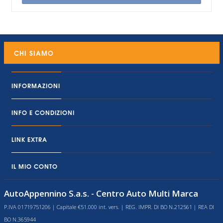
CHI SIAMO
INFORMAZIONI
INFO E CONDIZIONI
LINK EXTRA
IL MIO CONTO
AutoAppennino S.a.s. - Centro Auto Multi Marca
P.IVA 01719751206 | Capitale €51.000 int. vers. | REG. IMPR. DI BO N.212561 | REA DI
BO N.365944