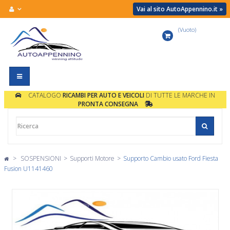
Vai al sito AutoAppennino.it »
(Vuoto)
Carrello
Navigazione
Toggle
CATALOGO
RICAMBI PER AUTO E VEICOLI
DI TUTTE LE MARCHE IN
PRONTA CONSEGNA
>
SOSPENSIONI
>
Supporti Motore
>
Supporto Cambio usato Ford Fiesta
Fusion U1141460